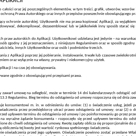
APLIKACJI
ako całości oraz jej poszczególnych elementów, w tym treści, grafik, utworów, wzor
są ochroną Prawa Autorskiego oraz innych przepisów powszechnie obowiązującego pra
jący ochronie autorskiej. Użytkownik nie ma prawa kopiować Aplikacji, za wyjątk
odowywać, dekompilować, dezasemblować lub w jakikolwiek inny sposób starać się 
ych praw autorskich do Aplikacji. Użytkownikowi udzielana jest jedynie – na warunk
 sposób zgodny z jej przeznaczeniem, z niniejszym Regulaminem oraz w sposób zgod
aściciela, innych Użytkowników oraz osób i podmiotów trzecich.
nia z Aplikacji poprzez jej pobieranie, instalowanie, trwałe lub czasowe zwielokrot
zeniem oraz wyłącznie na własny, prywatny i niekomercyjny użytek.
ikacji i na czas jej obowiązywania.
ywane zgodnie z obowiązującymi przepisami prawa.
 zawarł umowę na odległość, może w terminie 14 dni kalendarzowych odstąpić od 
 13.3 Regulaminu. Bieg terminu do odstąpienia od umowy rozpoczyna się od dnia za
guje konsumentowi m. in. w odniesieniu do umów:
(1) o świadczenie usług, jeżeli
wiadczenia przez przedsiębiorcę utraci prawo odstąpienia od umowy;
oraz
(2)
o d
 przed upływem terminu do odstąpienia od umowy i po poinformowaniu go przez prze
 na wyraźne żądanie konsumenta – rozpoczęło się przed upływem terminu do od
łnione do chwili odstąpienia od umowy. Kwotę zapłaty oblicza się proporcjonalnie d
 obliczenia tej kwoty jest wartość rynkowa spełnionego świadczenia.
ie oświadczenia przed jego upływem. Oświadczenie powinno zostać przesłane Właś