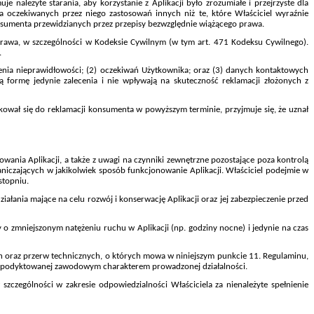
je należyte starania, aby korzystanie z Aplikacji było zrozumiałe i przejrzyste dla
a oczekiwanych przez niego zastosowań innych niż te, które Właściciel wyraźnie
onsumenta przewidzianych przez przepisy bezwzględnie wiążącego prawa.
prawa, w szczególności w Kodeksie Cywilnym (w tym art. 471 Kodeksu Cywilnego).
.
ąpienia nieprawidłowości; (2) oczekiwań Użytkownika; oraz (3) danych kontaktowych
 formę jedynie zalecenia i nie wpływają na skuteczność reklamacji złożonych z
sunkował się do reklamacji konsumenta w powyższym terminie, przyjmuje się, że uznał
wania Aplikacji, a także z uwagi na czynniki zewnętrzne pozostające poza kontrolą
aniczających w jakikolwiek sposób funkcjonowanie Aplikacji. Właściciel podejmie w
stopniu.
łania mające na celu rozwój i konserwację Aplikacji oraz jej zabezpieczenie przed
 o zmniejszonym natężeniu ruchu w Aplikacji (np. godziny nocne) i jedynie na czas
ch oraz przerw technicznych, o których mowa w niniejszym punkcie 11. Regulaminu,
ości, podyktowanej zawodowym charakterem prowadzonej działalności.
czególności w zakresie odpowiedzialności Właściciela za nienależyte spełnienie