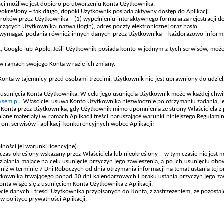
eści możliwe jest dopiero po utworzeniu Konta Użytkownika.
ieokreślony – tak długo, dopóki Użytkownik posiada aktywny dostęp do Aplikacji.
ków przez Użytkownika – (1) wypełnieniu interaktywnego formularza rejestracji dos
zących Użytkownika: nazwa (login), adres poczty elektronicznej oraz hasło.
e wymagać podania również innych danych przez Użytkownika – każdorazowo informac
oogle lub Apple. Jeśli Użytkownik posiada konto w jednym z tych serwisów, może u
w ramach swojego Konta w razie ich zmiany.
nta w tajemnicy przed osobami trzecimi. Użytkownik nie jest uprawniony do udzie
usunięcia Konta Użytkownika. W celu jego usunięcia Użytkownik może w każdej chwili
ksem.pl
. Właściciel usuwa Konto Użytkownika niezwłocznie po otrzymaniu żądania, le
 z Konta przez Użytkownika, gdy Użytkownik mimo upomnienia ze strony Właściciela 
iane materiały) w ramach Aplikacji treści naruszające warunki niniejszego Regulamin
on, serwisów i aplikacji konkurencyjnych wobec Aplikacji;
lności jej warunki licencyjne).
zas określony wskazany przez Właściciela lub nieokreślony – w tym czasie nie jest m
ziałania mające na celu usunięcie przyczyn jego zawieszenia, a po ich usunięciu ob
 niż w terminie 7 Dni Roboczych od dnia otrzymania informacji na temat ustania tej p
Użytkownika trwającego ponad 30 dni kalendarzowych i braku ustania przyczyn jego
a wiąże się z usunięciem Konta Użytkownika z Aplikacji.
cie danych i treści Użytkownika przypisanych do Konta, z zastrzeżeniem, że pozost
w polityce prywatności Aplikacji.