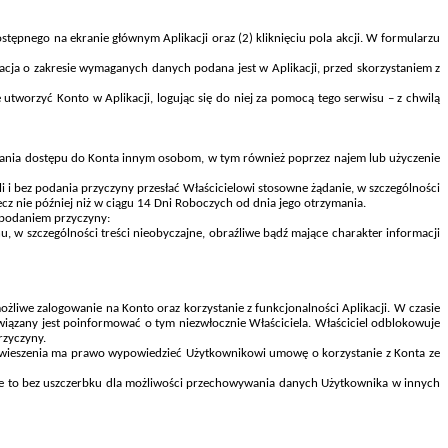
tępnego na ekranie głównym Aplikacji oraz (2) kliknięciu pola akcji. W formularzu
ja o zakresie wymaganych danych podana jest w Aplikacji, przed skorzystaniem z
tworzyć Konto w Aplikacji, logując się do niej za pomocą tego serwisu – z chwilą
lania dostępu do Konta innym osobom, w tym również poprzez najem lub użyczenie
 i bez podania przyczyny przesłać Właścicielowi stosowne żądanie, w szczególności
cz nie później niż w ciągu 14 Dni Roboczych od dnia jego otrzymania.
z podaniem przyczyny:
u, w szczególności treści nieobyczajne, obraźliwe bądź mające charakter informacji
ożliwe zalogowanie na Konto oraz korzystanie z funkcjonalności Aplikacji. W czasie
owiązany jest poinformować o tym niezwłocznie Właściciela. Właściciel odblokowuje
rzyczyny.
 zawieszenia ma prawo wypowiedzieć Użytkownikowi umowę o korzystanie z Konta ze
aje to bez uszczerbku dla możliwości przechowywania danych Użytkownika w innych