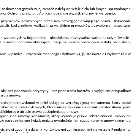
ów i znaków dostępnych w jej ramach należą do Właściciela lub innych uprawnionych
wa. Ochrona przyznana Aplikacji obejmuje wszystkie formy jej wyrażenia.
iem przypadków dozwolonych przepisami bezwzględnie wiążącego prawa. Użytkownik
ustalić kod źródłowy Aplikacji, za wyjątkiem przypadków dozwolonych przepisami
ach wskazanych w Regulaminie – nieodpłatna, niezbywalna, ważna na całym świecie i
ny z prawem i dobrymi obyczajami, mając na uwadze poszanowanie dóbr osobistych,
nianie w pamięci urządzenia mobilnego Użytkownika, jej stosowanie i wyświetlanie w
niej bez podawania przyczyny i bez ponoszenia kosztów, z wyjątkiem przypadków
warcia umowy.
 przedsiębiorca wykonał w pełni usługę za wyraźną zgodą konsumenta, który został
ostarczanie treści cyfrowych, które nie są zapisane na nośniku materialnym, jeżeli
dsiębiorcę o utracie prawa odstąpienia od umowy.
stąpienia od umowy, konsument, który wykonuje prawo odstąpienia od umowy po
o zakresu spełnionego świadczenia, z uwzględnieniem uzgodnionej w umowie ceny lub
cicielowi zgodnie z danymi kontaktowymi zamieszczonymi na wstępie Regulaminu.